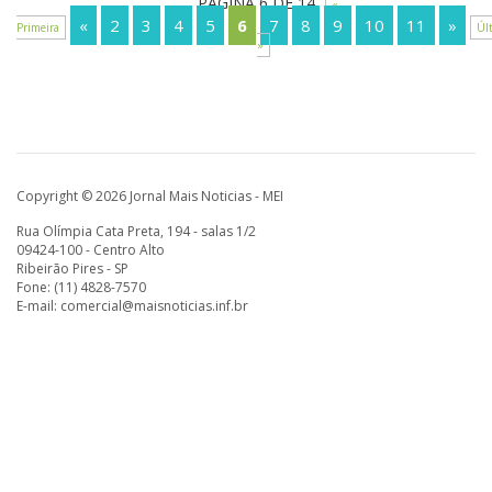
PÁGINA 6 DE 14
«
«
2
3
4
5
6
7
8
9
10
11
»
Primeira
Úl
»
Copyright © 2026 Jornal Mais Noticias - MEI
Rua Olímpia Cata Preta, 194 - salas 1/2
09424-100 - Centro Alto
Ribeirão Pires - SP
Fone: (11) 4828-7570
E-mail:
comercial@maisnoticias.inf.br