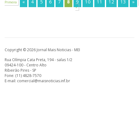
«
4
5
6
7
8
9
10
11
12
13
»
Primeira
»
Copyright © 2026 Jornal Mais Noticias - MEI
Rua Olímpia Cata Preta, 194 - salas 1/2
09424-100 - Centro Alto
Ribeirão Pires - SP
Fone: (11) 4828-7570
E-mail:
comercial@maisnoticias.inf.br