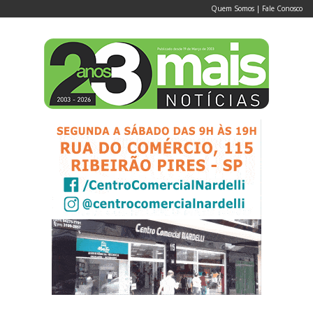
Quem Somos
|
Fale Conosco