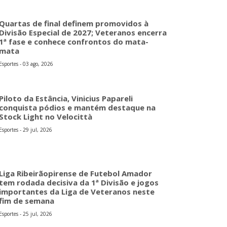
Quartas de final definem promovidos à
Divisão Especial de 2027; Veteranos encerra
1ª fase e conhece confrontos do mata-
mata
Esportes - 03 ago, 2026
Piloto da Estância, Vinicius Papareli
conquista pódios e mantém destaque na
Stock Light no Velocittà
Esportes - 29 jul, 2026
Liga Ribeirãopirense de Futebol Amador
tem rodada decisiva da 1ª Divisão e jogos
importantes da Liga de Veteranos neste
fim de semana
Esportes - 25 jul, 2026