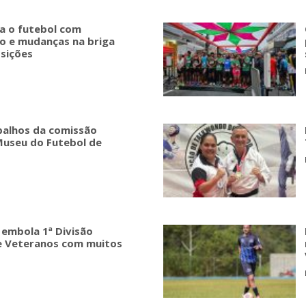
 o futebol com
io e mudanças na briga
osições
abalhos da comissão
Museu do Futebol de
 embola 1ª Divisão
de Veteranos com muitos