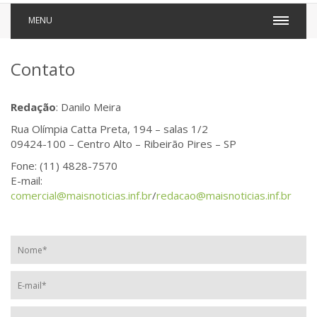
MENU
Contato
Redação
: Danilo Meira
Rua Olímpia Catta Preta, 194 – salas 1/2
09424-100 – Centro Alto – Ribeirão Pires – SP
Fone: (11) 4828-7570
E-mail:
comercial@maisnoticias.inf.br
/
redacao@maisnoticias.inf.br