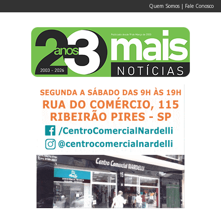
Quem Somos
|
Fale Conosco