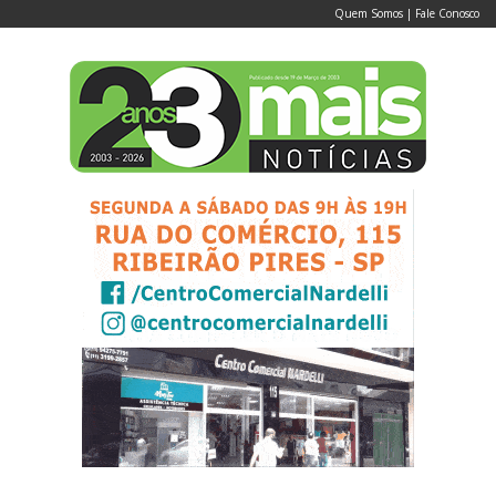
Quem Somos
|
Fale Conosco