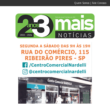
Quem Somos
|
Fale Conosco