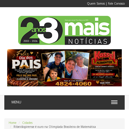
Quem Somos
|
Fale Conosco
MENU
Home
Cidades
Ribeirãopirense é ouro na Olimpíada Brasileira de Matemática