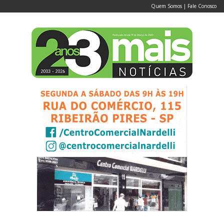
Quem Somos
|
Fale Conosco