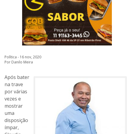
Política - 16 nov, 2020
Por Danilo Meira
Após bater
na trave
por várias
vezes e
mostrar
uma
disposição
ímpar,