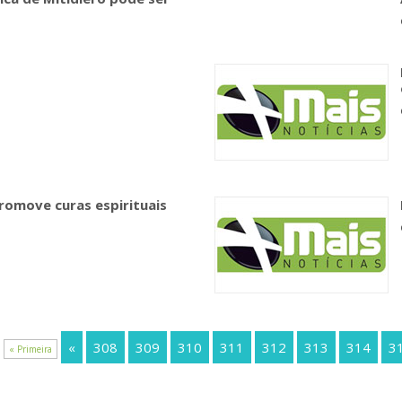
omove curas espirituais
«
308
309
310
311
312
313
314
3
« Primeira