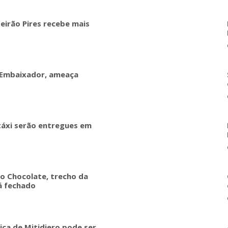
beirão Pires recebe mais
 Embaixador, ameaça
táxi serão entregues em
do Chocolate, trecho da
rá fechado
ica de Mitidiero pode ser