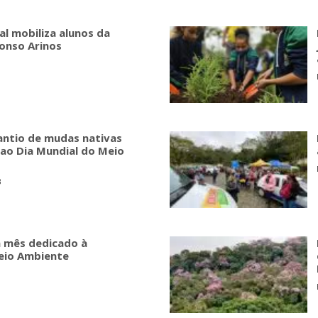
l mobiliza alunos da
fonso Arinos
lantio de mudas nativas
o Dia Mundial do Meio
3
á mês dedicado à
eio Ambiente