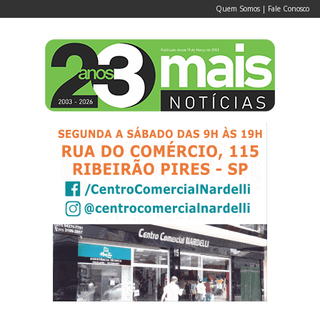
Quem Somos
|
Fale Conosco