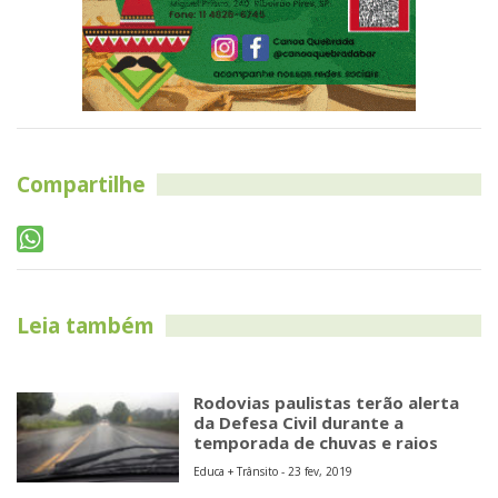
Leia também
Rodovias paulistas terão alerta
da Defesa Civil durante a
temporada de chuvas e raios
Educa + Trânsito - 23 fev, 2019
Detran.SP flagra candidato de
75 anos fraudando com câmera
e escuta a prova teórica
Cidades - 21 fev, 2019
Ribeirão Pires oferece curso
gratuito sobre “Direção