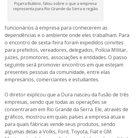
seguinte será promover encontros em que estejam
presentes pessoas da comunidade, entre elas
empresários, comerciantes e estudantes.
O diretor explicou que a Dura nasceu da fusão de três
empresas, sendo que todas as operações se
concentraram em Rio Grande da Serra. Ele, através de
gráficos, mostrou em quais países a empresa atua e
para quais fábricas vende seus produtos, sendo
algumas delas a Volks, Ford, Toyota, Fiat e GM.
Mostrou também os prêmios recebidos pela qualidade
de seus produtos e o certificado ambiental.
A Dura produz cabos shifters, shifters por tubos, cabos
de comando, macacos, peças estampadas de sistemas
de freio, pedais de vários tipos, dobradiças, coluna de
direção e barra de proteção lateral.