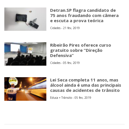
Defensiva”
Cidades - 05 fev, 2019
Lei Seca completa 11 anos, mas
álcool ainda é uma das principais
causas de acidentes de trânsito
Educa + Trânsito - 05 fev, 2019
Copyright © 2026 Jornal Mais Noticias - MEI
Rua Olímpia Cata Preta, 194 - salas 1/2
09424-100 - Centro Alto
Ribeirão Pires - SP
Fone: (11) 4828-7570
E-mail:
comercial@maisnoticias.inf.br