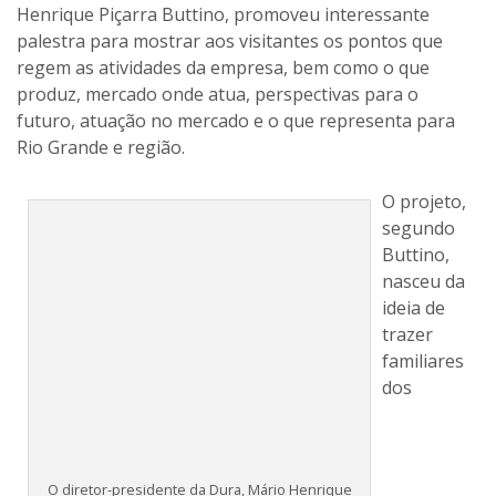
Henrique Piçarra Buttino, promoveu interessante
palestra para mostrar aos visitantes os pontos que
regem as atividades da empresa, bem como o que
produz, mercado onde atua, perspectivas para o
futuro, atuação no mercado e o que representa para
Rio Grande e região.
O projeto,
segundo
Buttino,
O diretor-presidente da Dura, Mário Henrique
nasceu da
Piçarra Buttino, falou sobre o que a empresa
representa para Rio Grande da Serra e região
ideia de
trazer
familiares
dos funcionários à empresa para conhecerem as
dependências e o ambiente onde eles trabalham. Para
o encontro de sexta-feira foram expedidos convites
para prefeitos, vereadores, delegados, Polícia Militar,
juízes, promotores, associações e entidades. O passo