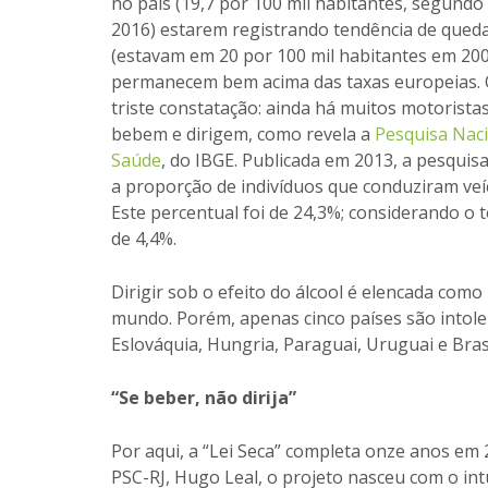
no país (19,7 por 100 mil habitantes, segundo
2016) estarem registrando tendência de qued
(estavam em 20 por 100 mil habitantes em 200
permanecem bem acima das taxas europeias. 
triste constatação: ainda há muitos motorista
bebem e dirigem, como revela a
Pesquisa Naci
Saúde
, do IBGE. Publicada em 2013, a pesquis
a proporção de indivíduos que conduziram veí
Este percentual foi de 24,3%; considerando o t
de 4,4%.
Dirigir sob o efeito do álcool é elencada como
mundo. Porém, apenas cinco países são intoler
Eslováquia, Hungria, Paraguai, Uruguai e Brasi
“Se beber, não dirija”
Por aqui, a “Lei Seca” completa onze anos em
PSC-RJ, Hugo Leal, o projeto nasceu com o intu