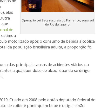
 dados de
a
6), elas
Outra
Operação Lei Seca na praia do Flamengo, zona sul
s que
do Rio de Janeiro.
onal de
a estimou
culo motorizado após o consumo de bebida alcoólica.
otal da população brasileira adulta, a proporção foi
 uma das principais causas de acidentes viários no
antes a qualquer dose de álcool quando se dirige:
l.
 2019. Criado em 2008 pelo então deputado federal do
ito de coibir e punir quem bebe e dirige, e não