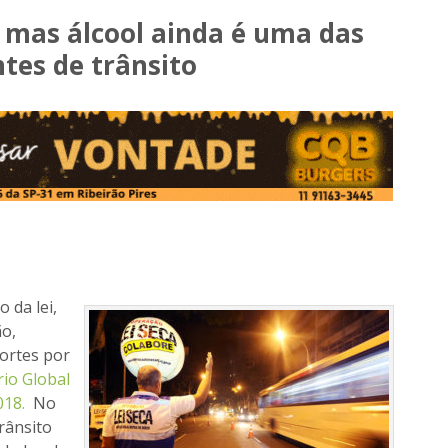
, mas álcool ainda é uma das
ntes de trânsito
 da lei,
ão,
mortes por
rio Global
2018.
No
rânsito