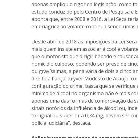
apenas ampliou o rigor da legislação, como 
estudo conduzido pelo Centro de Pesquisa e 
aponta que, entre 2008 e 2016, a Lei Seca teri
embriaguez ao volante continua sendo umas das
Desde abril de 2018 as imposições da Lei Seca
mais quem insiste em associar álcool e volant
que o motorista que dirigir bêbado e causar a
homicídio culposo, podendo ser preso de cinco
ou gravíssimas, a pena varia de dois a cinco 
direito à fiança. Julyver Modesto de Araujo, c
configuração do crime, basta que se verifique
mínima de álcool no organismo não é mais con
apenas uma das formas de comprovação da su
sinais notórios da influência de álcool ou, in
for igual ou superior a 0,34 mg, devem ser con
polícia judiciária”, destaca.