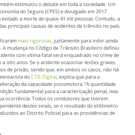
também estimulou o debate em toda a sociedade. Um
Economia do Seguro (CPES) e divulgado em 2017
a evitado a morte de quase 41 mil pessoas. Contudo, a
 principais causas de acidentes de trânsito no país.
 ficaram
mais rigorosas
, justamente para inibir ainda
e. A mudança no Código de Trânsito Brasileiro definiu
cidente com vítima fatal será enquadrado no crime de
 a oito anos. Se o acidente ocasionar lesões graves
anos de prisão, sendo que, em ambos os casos, não há
omentarista do
CTB Digital
, explica que para a
 alteração da capacidade psicomotora. “A quantidade
dição fundamental para a caracterização penal, mas
a ocorrência. Todos os condutores que tiverem
dependente destes sinais, se o resultado do etilômetro
duzidos ao Distrito Policial para as providências de