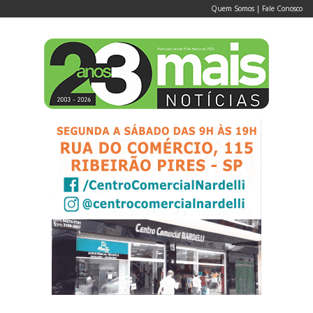
Quem Somos
|
Fale Conosco