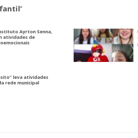
antil’
nstituto Ayrton Senna,
 atividades de
ioemocionais
sito” leva atividades
da rede municipal