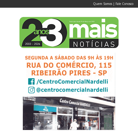
Quem Somos
|
Fale Conosco