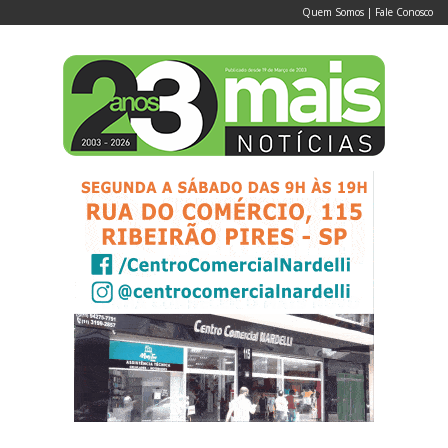
Quem Somos
|
Fale Conosco