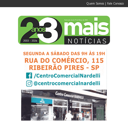
Quem Somos
|
Fale Conosco