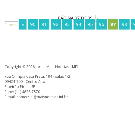
PÁGINA 97 DE 99
«
«
90
91
92
93
94
95
96
97
98
Primeira
Copyright © 2026 Jornal Mais Noticias - MEI
Rua Olímpia Cata Preta, 194 - salas 1/2
09424-100 - Centro Alto
Ribeirão Pires - SP
Fone: (11) 4828-7570
E-mail:
comercial@maisnoticias.inf.br