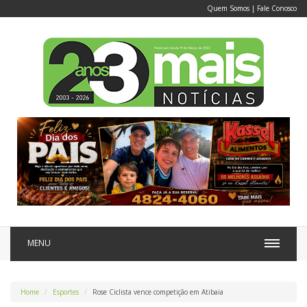
Quem Somos
|
Fale Conosco
MENU
Home
Esportes
Rose Ciclista vence competição em Atibaia