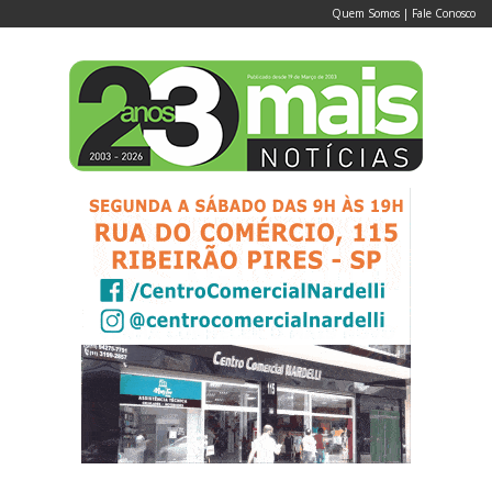
Quem Somos
|
Fale Conosco