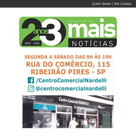
Quem Somos
|
Fale Conosco