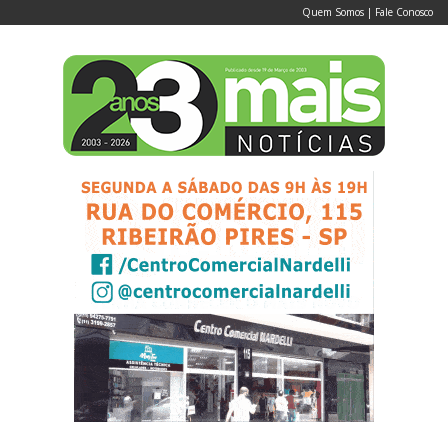
Quem Somos
|
Fale Conosco