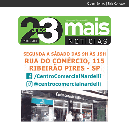
Quem Somos
|
Fale Conosco