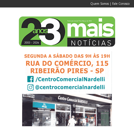
Quem Somos
|
Fale Conosco