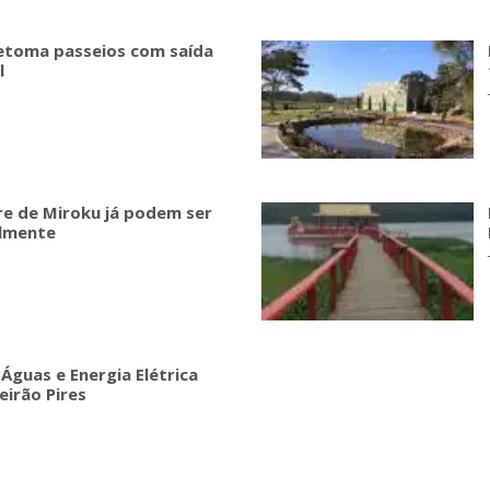
etoma passeios com saída
l
re de Miroku já podem ser
lmente
guas e Energia Elétrica
eirão Pires