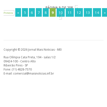
PÁGINA 9 DE 208
«
«
5
6
7
8
9
10
11
12
13
14
»
Primeira
»
Copyright © 2026 Jornal Mais Noticias - MEI
Rua Olímpia Cata Preta, 194 - salas 1/2
09424-100 - Centro Alto
Ribeirão Pires - SP
Fone: (11) 4828-7570
E-mail:
comercial@maisnoticias.inf.br