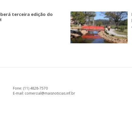
eberá terceira edição do
H
Fone: (11) 4828-7570
E-mail:
comercial@maisnoticias.inf.br