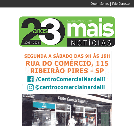
Quem Somos
|
Fale Conosco