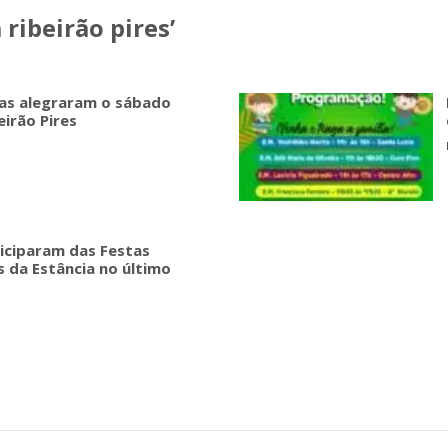
 ribeirão pires’
nas alegraram o sábado
eirão Pires
ticiparam das Festas
s da Estância no último