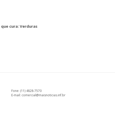
 que cura: Verduras
Fone: (11) 4828-7570
E-mail:
comercial@maisnoticias.inf.br