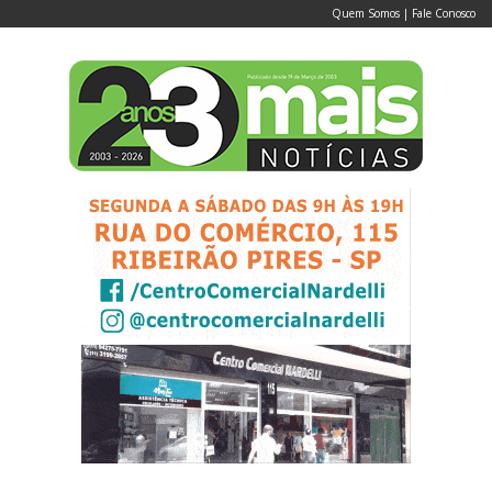
Quem Somos
|
Fale Conosco