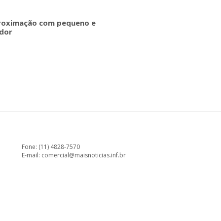
proximação com pequeno e
dor
Fone: (11) 4828-7570
E-mail:
comercial@maisnoticias.inf.br