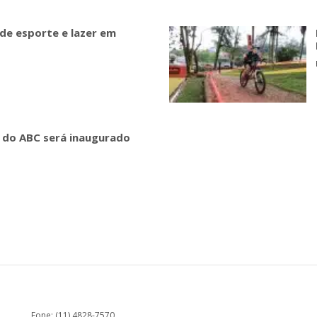
 de esporte e lazer em
k do ABC será inaugurado
Fone: (11) 4828-7570