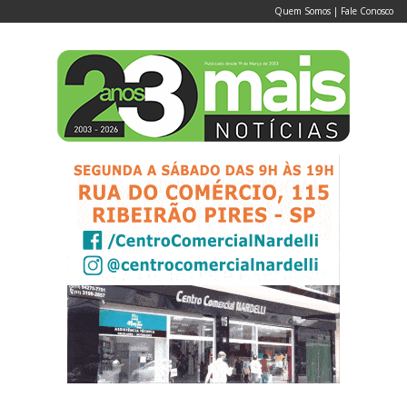
Quem Somos
|
Fale Conosco