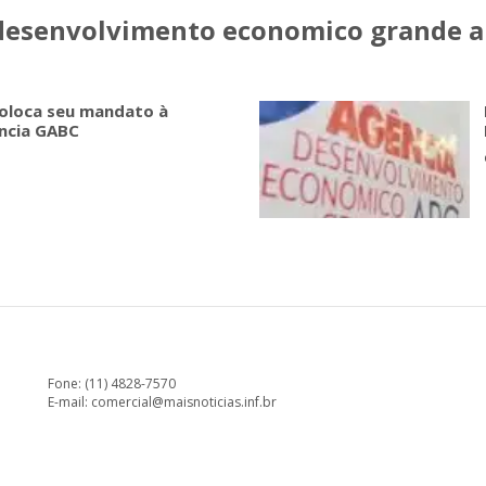
 desenvolvimento economico grande a
coloca seu mandato à
ncia GABC
Fone: (11) 4828-7570
E-mail:
comercial@maisnoticias.inf.br