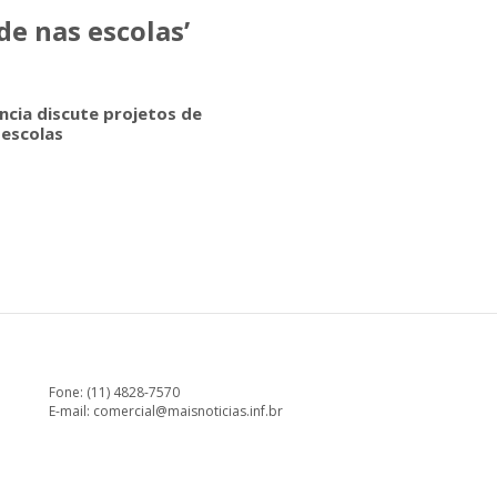
de nas escolas’
ncia discute projetos de
 escolas
Fone: (11) 4828-7570
E-mail:
comercial@maisnoticias.inf.br