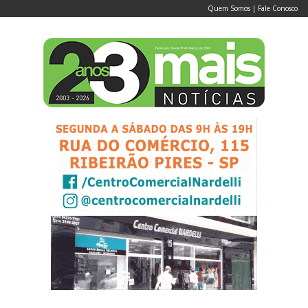
Quem Somos
|
Fale Conosco