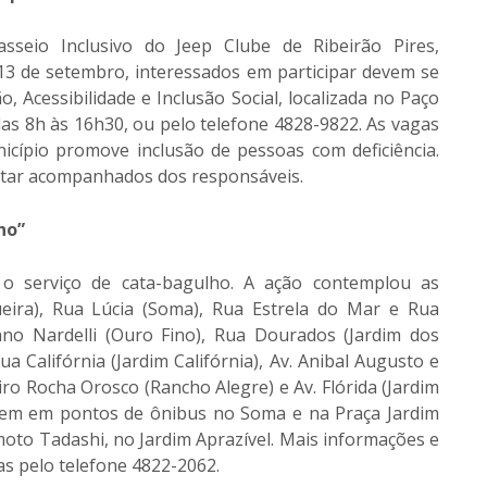
sseio Inclusivo do Jeep Clube de Ribeirão Pires,
13 de setembro, interessados em participar devem se
o, Acessibilidade e Inclusão Social, localizada no Paço
das 8h às 16h30, ou pelo telefone 4828-9822. As vagas
nicípio promove inclusão de pessoas com deficiência.
star acompanhados dos responsáveis.
ho”
ou o serviço de cata-bagulho. A ação contemplou as
queira), Rua Lúcia (Soma), Rua Estrela do Mar e Rua
ano Nardelli (Ouro Fino), Rua Dourados (Jardim dos
a Califórnia (Jardim Califórnia), Av. Anibal Augusto e
ro Rocha Orosco (Rancho Alegre) e Av. Flórida (Jardim
gem em pontos de ônibus no Soma e na Praça Jardim
moto Tadashi, no Jardim Aprazível. Mais informações e
as pelo telefone 4822-2062.