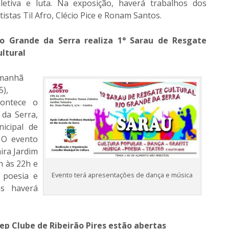
oletiva e luta. Na exposição, haverá trabalhos dos
tistas Til Afro, Clécio Pice e Ronam Santos.
io Grande da Serra realiza 1° Sarau de Resgate
ultural
manhã
5),
contece o
 da Serra,
icipal de
 O evento
ira Jardim
h às 22h e
, poesia e
Evento terá apresentações de dança e música
as haverá
Jeep Clube de Ribeirão Pires estão abertas