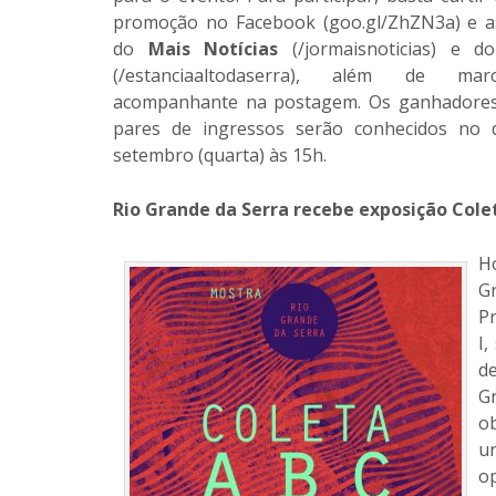
promoção no Facebook (goo.gl/ZhZN3a) e a
do
Mais Notícias
(/jormaisnoticias) e do
(/estanciaaltodaserra), além de ma
acompanhante na postagem. Os ganhadores
pares de ingressos serão conhecidos no 
setembro (quarta) às 15h.
Rio Grande da Serra recebe exposição Cole
H
G
P
I,
d
Gr
o
ur
o