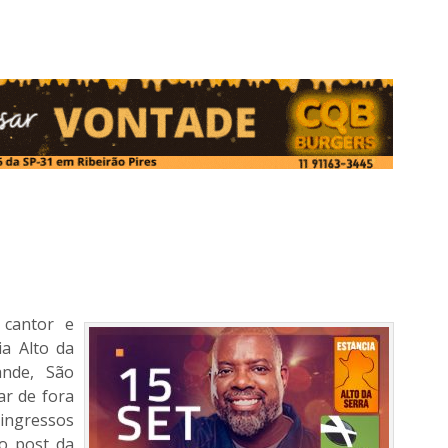
 cantor e
ia Alto da
ande, São
ar de fora
 ingressos
 o post da