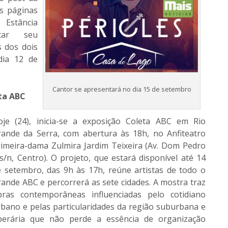
s páginas
 Estância
rcar seu
 dos dois
dia 12 de
Cantor se apresentará no dia 15 de setembro
ta ABC
oje (24), inicia-se a exposição Coleta ABC em Rio
rande da Serra, com abertura às 18h, no Anfiteatro
rimeira-dama Zulmira Jardim Teixeira (Av. Dom Pedro
 s/n, Centro). O projeto, que estará disponível até 14
e setembro, das 9h às 17h, reúne artistas de todo o
ande ABC e percorrerá as sete cidades. A mostra traz
bras contemporâneas influenciadas pelo cotidiano
bano e pelas particularidades da região suburbana e
perária que não perde a essência de organização