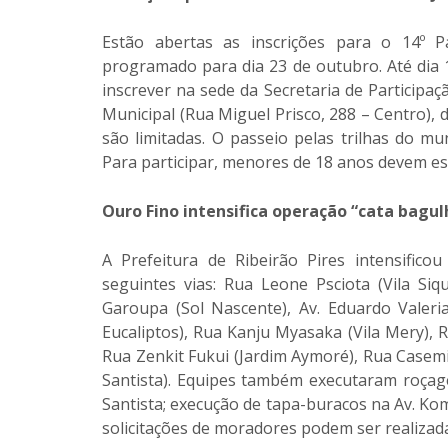
Estão abertas as inscrições para o 14º Pa
programado para dia 23 de outubro. Até dia 
inscrever na sede da Secretaria de Participaçã
Municipal (Rua Miguel Prisco, 288 – Centro), 
são limitadas. O passeio pelas trilhas do mu
Para participar, menores de 18 anos devem e
Ouro Fino intensifica operação “cata bagul
A Prefeitura de Ribeirão Pires intensific
seguintes vias: Rua Leone Psciota (Vila Si
Garoupa (Sol Nascente), Av. Eduardo Valeri
Eucaliptos), Rua Kanju Myasaka (Vila Mery), Ru
Rua Zenkit Fukui (Jardim Aymoré), Rua Casemi
Santista). Equipes também executaram roça
Santista; execução de tapa-buracos na Av. Ko
solicitações de moradores podem ser realizad