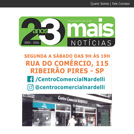
Quem Somos
|
Fale Conosco