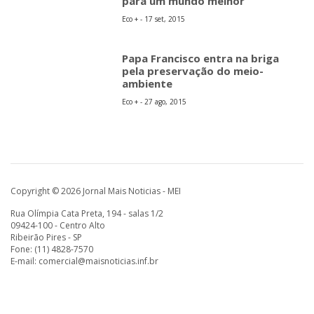
para um mundo melhor
Eco + - 17 set, 2015
Papa Francisco entra na briga
pela preservação do meio-
ambiente
Eco + - 27 ago, 2015
Copyright © 2026 Jornal Mais Noticias - MEI
Rua Olímpia Cata Preta, 194 - salas 1/2
09424-100 - Centro Alto
Ribeirão Pires - SP
Fone: (11) 4828-7570
E-mail:
comercial@maisnoticias.inf.br