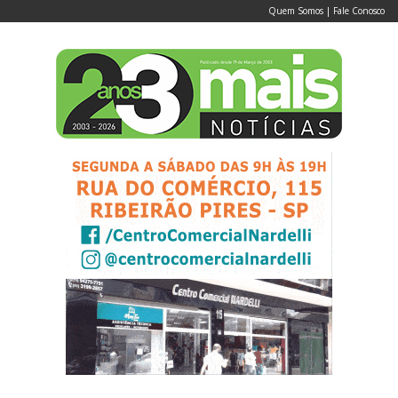
Quem Somos
|
Fale Conosco