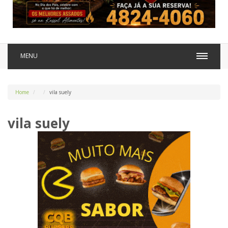
MENU
Home
vila suely
vila suely