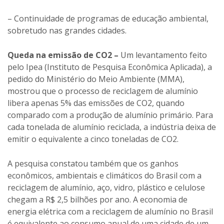
mostrou que o processo de reciclagem de alumínio
libera apenas 5% das emissões de CO2, quando
comparado com a produção de alumínio primário. Para
cada tonelada de alumínio reciclada, a indústria deixa de
emitir o equivalente a cinco toneladas de CO2.
A pesquisa constatou também que os ganhos
econômicos, ambientais e climáticos do Brasil com a
reciclagem de alumínio, aço, vidro, plástico e celulose
chegam a R$ 2,5 bilhões por ano. A economia de
energia elétrica com a reciclagem de alumínio no Brasil
é equivalente ao consumo anual de uma cidade de um
milhão de habitantes, ou aproximadamente o que o
país economiza por ano com a implantação do horário
de verão. Com a reciclagem da lata evita-se ainda a
extração anual de 830 mil toneladas de bauxita, minério
do qual se obtém o alumínio. Cada tonelada de lata
reciclada substitui de quatro a cinco toneladas de
bauxita.