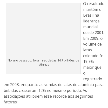
O resultado
mantém o
Brasil na
No ano passado, foram recicladas 14,7 bilhões de
liderança
latinhas
mundial
desde 2001.
Em 2009, o volume de latas coletado foi 19,9% maior
que o registrado em 2008, enquanto as vendas de latas
de alumínio para bebidas cresceram 12% no mesmo
período. As associações atribuem esse recorde aos
seguintes fatores:
– Crescimento da coleta seletiva no Brasil (conforme
dados divulgados pelo CEMPRE – Compromisso
Empresarial para Reciclagem -, em 1994 existiam 81
municípios brasileiros com programas permanentes;
em 2010, já são 443);