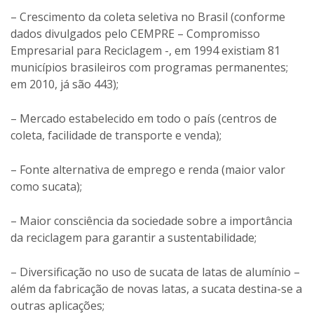
– Mercado estabelecido em todo o país (centros de
coleta, facilidade de transporte e venda);
– Fonte alternativa de emprego e renda (maior valor
como sucata);
– Maior consciência da sociedade sobre a importância
da reciclagem para garantir a sustentabilidade;
– Diversificação no uso de sucata de latas de alumínio –
além da fabricação de novas latas, a sucata destina-se a
outras aplicações;
– Continuidade de programas de educação ambiental,
sobretudo nas grandes cidades.
Queda na emissão de CO2 –
Um levantamento feito
pelo Ipea (Instituto de Pesquisa Econômica Aplicada), a
pedido do Ministério do Meio Ambiente (MMA),