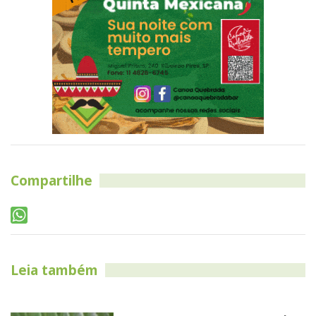
Compartilhe
Leia também
Besouro venenoso aparece pela
primeira vez no Estado de São
Paulo
Eco + - 01 abr, 2019
Ribeirão possui quase 25% de
Mata Atlântica conservada