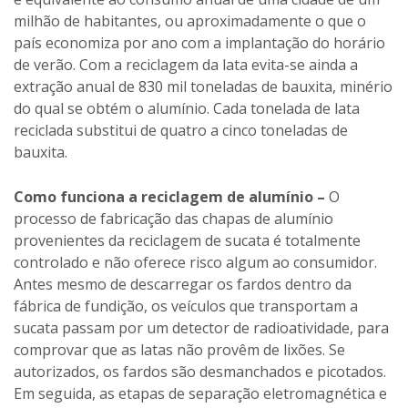
Como funciona a reciclagem de alumínio –
O
processo de fabricação das chapas de alumínio
provenientes da reciclagem de sucata é totalmente
controlado e não oferece risco algum ao consumidor.
Antes mesmo de descarregar os fardos dentro da
fábrica de fundição, os veículos que transportam a
sucata passam por um detector de radioatividade, para
comprovar que as latas não provêm de lixões. Se
autorizados, os fardos são desmanchados e picotados.
Em seguida, as etapas de separação eletromagnética e
por diferença de densidade eliminam todos os
componentes que são chamados de impurezas, os que
não são alumínio. Ainda antes de fundir, essa matéria-
prima passa por um forno a 550º C que retira tintas,
vernizes e óleo, assim, apenas quando houver nada
além de alumínio, o material é fundido à 650º C. Antes
de ser transformado em chapas para a fabricação de