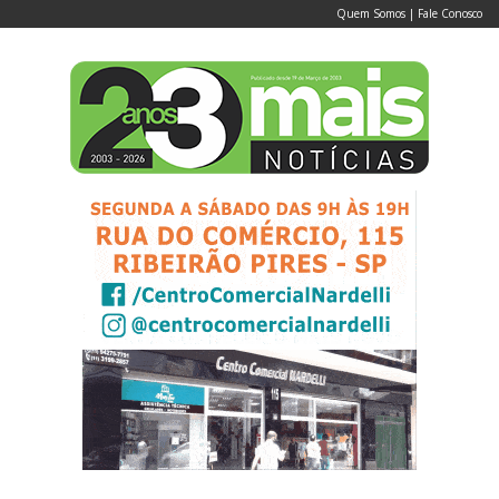
Quem Somos
|
Fale Conosco