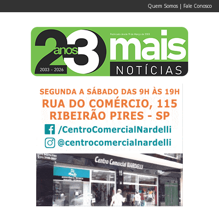
Quem Somos
|
Fale Conosco