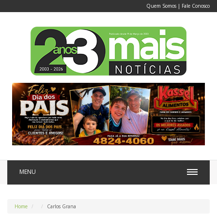
Quem Somos
|
Fale Conosco
MENU
Home
Carlos Grana