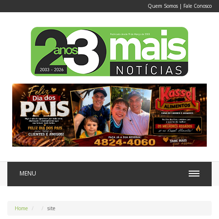
Quem Somos
|
Fale Conosco
MENU
Home
site