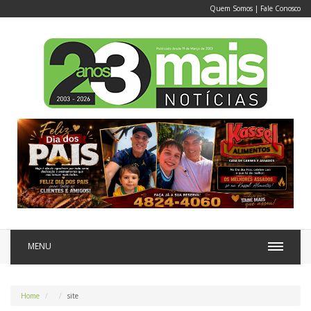
Quem Somos
|
Fale Conosco
MENU
Home
site