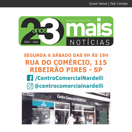
Quem Somos
|
Fale Conosco